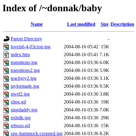
Index of /~donnak/baby
Name
Last modified
Size
Description
Parent Directory
-
loveis6-4-03crop.jpg
2004-08-16 05:42
15K
index.htm
2004-08-16 05:41
7.1K
transitions.jpg
2004-08-16 03:36
6.0K
transitions2.jpg
2004-08-16 03:36
5.9K
teachjoy2.jpg
2004-08-16 03:36
3.1K
taylormade.jpg
2004-08-16 03:36
9.5K
stwtf2.jpg
2004-08-16 03:36
3.8K
sling.gif
2004-08-16 03:36
19K
singdaddy.jpg
2004-08-16 03:36
7.0K
redsilk.jpg
2004-08-16 03:36
29K
rebozo.gif
2004-08-16 03:36
15K
raw-hammock-cropped.jpg
2004-08-16 03:36
8.2K